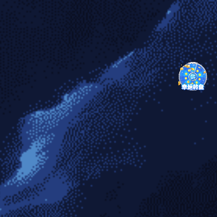
对格列兹曼告别一事进行了细致分析。在他
佼者之一。他用自己的努力证明，即使面对
很难真正理解和体会到的。
的是那些陪伴选手走过岁月的人，以及他们
人生哲学。
交媒体上，不少粉丝纷纷留言表达自己的失
它已经成为众多人民生活的一部分，每一个
格列兹曼的小故事、小视频，把这份美好的