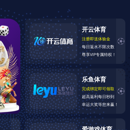
注册入口
体育赛事与数据服务
内容， 支持
APP下载
与
网页使用
，每
，掌握比赛节奏。