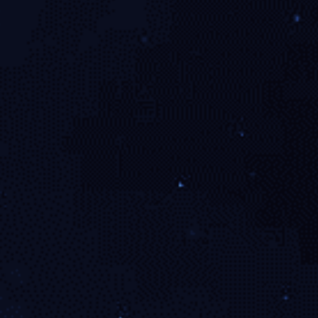
下一篇：
河南俱乐部彩陶坊逆转战胜北京国