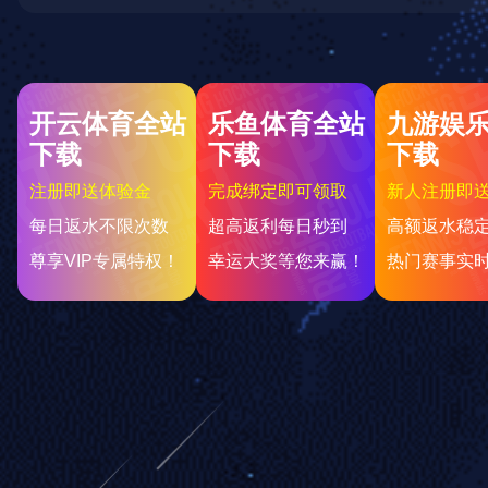
近年来，随着足球运动的发展，各国联赛
力，为球队贡献了大量进球和助攻。这些
而如今，当他宣布离开心爱的球队时，无
一次告别。这样重要的时刻，自然引起了
2、与球队深厚情感
对于每一位职业球员而言，他们所效力过的
他经历了青春岁月，收获了友谊，也成长
在场上，格列兹曼总是全力以赴，他用自
赛前后，他们欢声笑语，共同承受胜负，
因此，当面对即将离开的现实时，任何一
动员努力追梦过程中的认同与尊重。这种