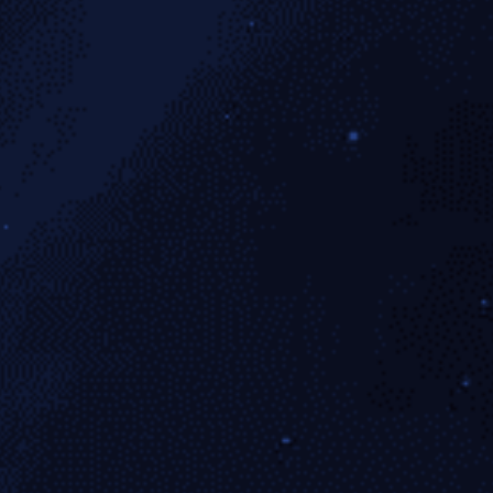
球员对加盟
转会谈判正在进行中，球员本人对此...
万欧签下巴黎
跃表现吸引了众多球迷的关注。尤其...
通斯阿克或