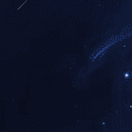
3、徐新的独特视角
作为一名资深体育评论员，徐新并非仅仅
的眼中，这不仅仅是一名球员离开俱乐部
徐新指出，在当今足坛，一个明星球员能
挫折也要勇敢追寻梦想，这种精神值得每
此外，徐新还提到，在这个信息化高度发
共同创造出的记忆。因此，他向格列兹曼
4、球迷们热切反应
对于广大足球迷来说，一位如格列兹曼这
落之情，有人甚至表示无法再想象没有他
瞬间都弥足珍贵。
与此同时，也有不少忠实粉丝选择用积极