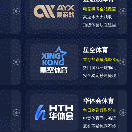
首页
/
体育热讯
表达了对其告别心爱球队的感慨。在这篇文
徐新对这一事件的看法以及球迷们对此事的
世界。
竞夺得欧洲联赛冠军，并在2018年世界杯
雄。