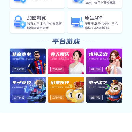
纵观整场比赛，河南俱乐部展示出了优秀的团队协作
能力和顽强拼搏精神。他们在上半场虽然处于劣势，
但并未放弃，而是通过合理调配阵容与积极沟通，不
断加强进攻与防守之间的联系。这种团队默契正是他
们能够逆转成功的重要原因之一。
此外，在控球率方面，他们也有所提升。从下半场开
始，河南队通过灵活跑位与精准传递控制了更多球
权，使得北京国安难以形成有效反击。尤其是在中场
区域，通过不断抢夺二次球，让对手疲于奔命，从而
创造更多进攻机会。
另外值得注意的是，在防守端河南队也表现得相当稳
健。他们针对北京国安锋线多点开花的特点，有针对
性地进行了盯人防守，并利用身体优势进行拦截。有